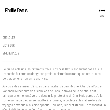
Emilie Bazus
Menu
QUELQUES
MOTS SUR
EMILIE BAZUS
———————————–
Ce qui semble unir les différents travaux d’Emilie Bazus est autant basé sur la
recherche à mettre en danger sa pratique picturale en tant qu’artiste, que de
portraitiser une humanité anonyme.
Au cours des années d’études dans l’atelier de Jean-Michel Alberola à l’Ecole
Nationale Supérieure des Beaux Arts de Paris, le travail de la peintre s’est
principalement orienté vers le dessin, la photo et le cinéma. Mais parce qu’elle
forme son regard et sa sensibilité à la lumière, la couleur et la matière lors de
voyages entrepris à la même époque – en Inde, Népal et Afrique-, le ressenti d’un
vécu inédit l’amène au final à une approche picturale.