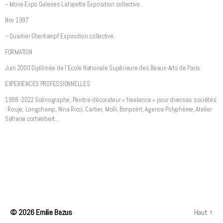
– Move Expo Galeries Lafayette Exposition collective.
Nov 1997
– Quartier Oberkampf Exposition collective.
FORMATION
Juin 2000 Diplômée de l’Ecole Nationale Supérieure des Beaux-Arts de Paris
EXPERIENCES PROFESSIONNELLES
1998 -2022 Scénographe, Peintre-décorateur « freelance » pour diverses sociétés
: Rouje, Longchamp, Nina Ricci, Cartier, Molli, Bonpoint, Agence Polyphème, Atelier
Safrane cortambert…
© 2026
Emilie Bazus
Haut
↑