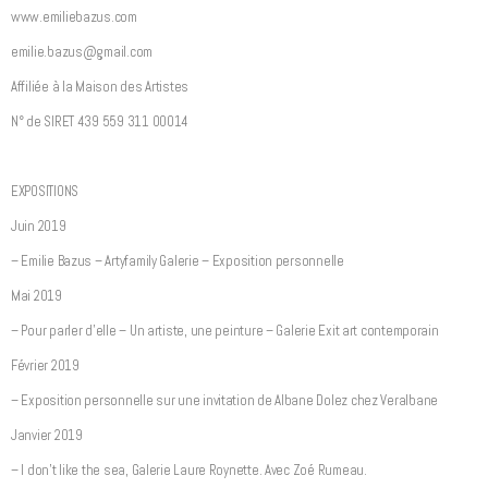
www.emiliebazus.com
emilie.bazus@gmail.com
Affiliée à la Maison des Artistes
N° de SIRET 439 559 311 00014
EXPOSITIONS
Juin 2019
– Emilie Bazus – Artyfamily Galerie – Exposition personnelle
Mai 2019
– Pour parler d’elle – Un artiste, une peinture – Galerie Exit art contemporain
Février 2019
– Exposition personnelle sur une invitation de Albane Dolez chez Veralbane
Janvier 2019
– I don’t like the sea, Galerie Laure Roynette. Avec Zoé Rumeau.