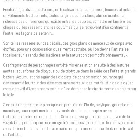
Peinture figurative tout d’abord, en focalisant sur les hommes, femmes et enfants
en vêtements traditionnels, toutes origines confondues, afin de montrer la
richesse des différences qui existe entre les peuples, et mettre en lumière les
choses qui les rassemblent, les coutumes qui se retrouvent d’un continent à
l’autre, les façons de se tenir…
Son œil se resserre sur des détails, des gros plans de morceaux de corps avec
étoffes, pour une composition quasiment abstraite, où l’on devine l’artiste se
focaliser sur le rendu des matières, et la saturation des motifs ornementaux.
Ces fragments de personnages ont été mis en relation ensuite à des natures
mortes, sous forme de diptyque ou de triptyque dans la série des Petits et grands
bazars. Accumulations agrandies d’objets de consommation courante qui
deviennent à leur tour des éléments ornementaux, des motifs, afin de dialoguer
avec le travail d’Arman par exemple, où ce dernier colle directement des objets sur
la toile.
S’en suit une recherche plastique en parallèle de l’huile, acrylique, gouache et
monotype, pour expérimenter des grands dessins sur papier avec des
techniques mixtes en noir et blanc. Série de paysages, uniquement avec de la
végétation, pour toujours une image très immersive, une sorte de «all-over», mais
avec différents plans afin de faire naître une profondeur nouvelle dans le travail
de l’artiste.