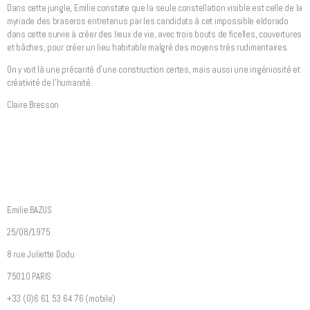
Dans cette jungle, Emilie constate que la seule constellation visible est celle de la
myriade des braseros entretenus par les candidats à cet impossible eldorado
dans cette survie à créer des lieux de vie, avec trois bouts de ficelles, couvertures
et bâches, pour créer un lieu habitable malgré des moyens très rudimentaires.
On y voit là une précarité d’une construction certes, mais aussi une ingéniosité et
créativité de l’humanité.
Claire Bresson
Emilie BAZUS
25/08/1975
8 rue Juliette Dodu
75010 PARIS
+33 (0)6 61 53 64 76 (mobile)