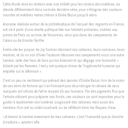
Cette étude mise en relation avec son intérêt pour les rendus des matières, se
dévoile différemment dans sa toute dernière série, pour s’éloigner des couleurs
sourdes et matières mates chères à Emilie Bazus jusqu’à alors.
Anonyme réalisée autour de la problématique de l’accueil des migrants en France,
est né à partir d’une révolte politique liée aux habitats précaires, visibles aux
portes de Paris ou au bois de Vincennes, ainsi que dans les campements de
Calais ou de Grande-Synthe.
Emilie cite les propos de Joy Sorman décrivant ces cabanes, leurs noirceurs, leurs
misères, et où un soir d’hiver l’auteure découvre ces campements sous une autre
lumière, celle des feux de bois qui les éclairent et qui dégage une humanité, «
éclairé par les flammes, l’oeil y voit quelque chose de l’ingéniosité humaine qui
empiète sur la détresse ».
C’est un peu ce sentiment qui prévaut des œuvres d’Emilie Bazus, lors de la vision
de ces abris de fortune qui n’en finissent pas de prolonger le calvaire de ceux
auxquels ont refuse de fait le respect dû aux humains. Par des pigments fluo que
l’artiste utilisent pour préparer ses fonds, ces couleurs se sont imposées pour la
guider à représenter ces lumières surgissant des cabanes mais aussi les
lumières d’un ciel au soleil couchant, ou se reflétant dans les flaques d’eau.
« A travers la lumière emmenant de mes cabanes, c’est l’humanité que je cherche
à traduire », ajoute-t-elle.